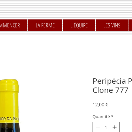
MMENCER
LA FERME
L'ÉQUIPE
LES VINS
Peripécia 
Clone 777
Prix
12,00 €
Quantité
*