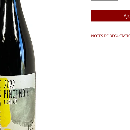
Aj
NOTES DE DÉGUSTATI
Issu du clone 777, l
et plus vibrante que
un arôme intense de
présente une acidit
texture substantiell
champignons, les po
fumés. Il doit être 