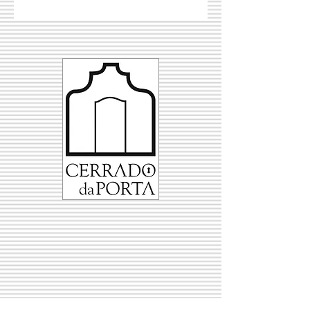
Provindo de uvas do clone 777, o
vinho tem cor mais escura e
vibrante que a maioria dos Pinot
Noir, com aroma intenso a cereja
preta. Na boca tem acidez,
estrutura encorpada e textura
substancial. Excelente para
acompanhar cogumelos, peixes
carnudos e pratos fumados. Deve
ser bebido a 16-17ºC.